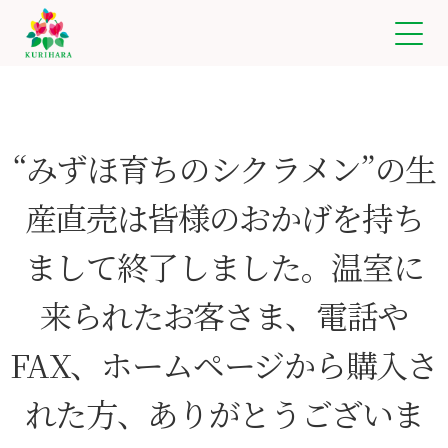
東
京
都
瑞
穂
“みずほ育ちのシクラメン”の生
町
の
産直売は皆様のおかげを持ち
栗
原
園
まして終了しました。温室に
芸
来られたお客さま、電話や
FAX、ホームページから購入さ
れた方、ありがとうございま